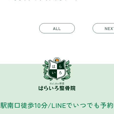
ALL
NEX
朝霞市 はらいろ整
駅南口徒歩10分
/
LINEでいつでも予