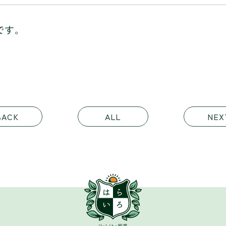
です。
BACK
ALL
NEX
朝霞市 はらいろ整