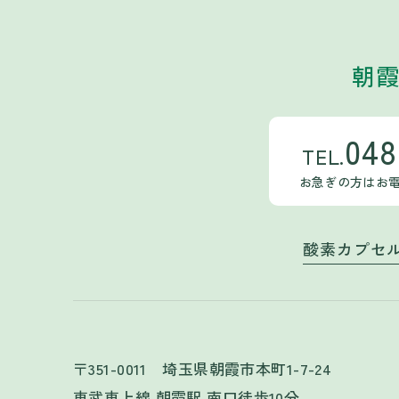
朝霞
048
TEL.
お急ぎの方はお
酸素カプセ
〒351-0011 埼玉県朝霞市本町1-7-24
東武東上線 朝霞駅 南口徒歩10分